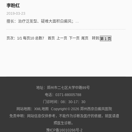
李盼红
2019-03-23
擅长：治疗泛发型、疑难大面积白癜风；...
页次：1/1 每页10 总数7 首页 上一页 下一页 尾页 转到:
地址：郑州市二七区大学中路99号
电话：0371-88005788
门诊时间：08：30-17：30
网站地图：
XML地图
Copyright © 2026
郑州西京白癜风医院
免责申明：网站信息仅供参考，不能作为诊断及医疗的依据，就医请遵
照医生诊断。
豫ICP备16010266号-2