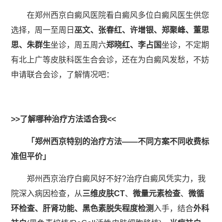
在郑州西京白癜风医院看白癜风多位白癜风医生供您
选择，周一至周日
巫文、张春红、许增银、郑聚峰、董思
思、朱群生
坐诊，周五周六
郑晓红、李占国
坐诊，不定期
有北上广等皮肤科医生合会诊，还在为白癜风发愁，不妨
申请联合会诊，了解情况吧：
>>了解哪种治疗方法适合我<<
「郑州西京特别的治疗方法——不同方案不同收费标
准但平价」
郑州西京治疗白癜风好不好?治疗白癜风凭实力，我
院深入病因检查，从
三维皮肤CT
、
微量元素检查
、
微循
环检查、肝肾功能、黑色素脱失程度检测
入手，结合
外科