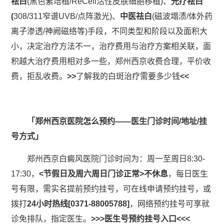
祛白
(黑色素培植/ReCell活性皮肤细胞移植)、
光疗祛白
(
308/311窄谱UVB/点阵激光)、
中医祛白
(磁波塌渍/体外药
离子渗透/神阙磁络等)手段，不同类型和阶段以及面积大
小，决定治疗方法不一，治疗费用与治疗方案相关联，面
积越大治疗费用相对多一些，郑州西京收费合理，平价收
费，拒乱收费。
>>
了解我的白斑治疗需要多少钱
<<
「郑州西京医院怎么预约——医生门诊时间/地址/挂
号方式」
郑州西京白癜风医院门诊时间为：周一至周日8:30-
17:30，
<节假日及周六周日门诊正常>不休息
，每日医生
号有限，需实名提前预约挂号，可在线申请预约挂号，或
拨打
24小时热线[0371-88005788]
，网络预约挂号可享就
诊免排队，指定医生。
>>>医生号预约挂号入口<<<