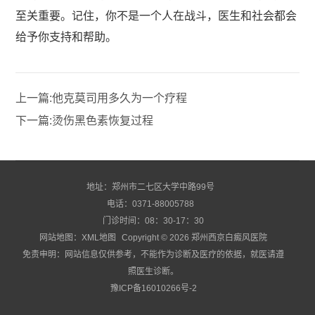
至关重要。记住，你不是一个人在战斗，医生和社会都会
给予你支持和帮助。
上一篇:
他克莫司用多久为一个疗程
下一篇:
烫伤黑色素恢复过程
地址：郑州市二七区大学中路99号
电话：0371-88005788
门诊时间：08：30-17：30
网站地图：
XML地图
Copyright © 2026
郑州西京白癜风医院
免责申明：网站信息仅供参考，不能作为诊断及医疗的依据，就医请遵
照医生诊断。
豫ICP备16010266号-2