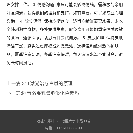
理安排工作。 3. 情感沟通: 患病可能会影响情绪，需积极与亲朋
好友沟通，获得他们的理解和支持，如有需要，可寻求专业心理
咨询。 4. 饮食保健: 保持均衡饮食，适当吃新鲜蔬菜水果，少吃
辛辣刺激性食物，多补充维生素，避免食用可能加重病情或过敏
的食物，遵循医嘱，切忌盲目尝试偏方。 5. 皮肤护理: 保持皮肤
清洁干燥，避免过度摩擦或刺激患处，选择温和低刺激的护肤
品，夏季注意防晒，冬季注意保暖，每天洗澡水温不宜过高，避
免长时间浸泡。
上一篇:
311激光治疗白斑的原理
下一篇:
阿昔洛韦乳膏能淡化色素吗
地址：郑州市二七区大学中路99号
电话：0371-88005788