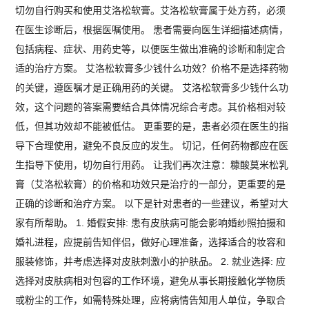
切勿自行购买和使用艾洛松软膏。艾洛松软膏属于处方药，必须
在医生诊断后，根据医嘱使用。 患者需要向医生详细描述病情，
包括病程、症状、用药史等，以便医生做出准确的诊断和制定合
适的治疗方案。 艾洛松软膏多少钱什么功效？价格不是选择药物
的关键，遵医嘱才是正确用药的关键。 艾洛松软膏多少钱什么功
效，这个问题的答案需要结合具体情况综合考虑。其价格相对较
低，但其功效却不能被低估。 更重要的是，患者必须在医生的指
导下合理使用，避免不良反应的发生。 切记，任何药物都应在医
生指导下使用，切勿自行用药。 让我们再次注意：糠酸莫米松乳
膏（艾洛松软膏）的价格和功效只是治疗的一部分，更重要的是
正确的诊断和治疗方案。 以下是针对患者的一些建议，希望对大
家有所帮助。 1. 婚假安排: 患有皮肤病可能会影响婚纱照拍摄和
婚礼进程，应提前告知伴侣，做好心理准备，选择适合的妆容和
服装修饰，并考虑选择对皮肤刺激小的护肤品。 2. 就业选择: 应
选择对皮肤病相对包容的工作环境，避免从事长期接触化学物质
或粉尘的工作，如需特殊处理，应将病情告知用人单位，争取合