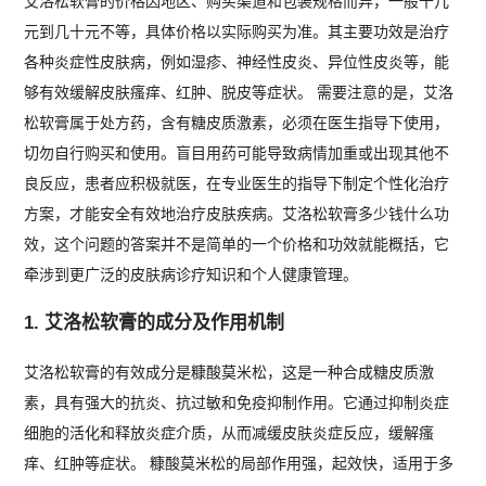
艾洛松软膏的价格因地区、购买渠道和包装规格而异，一般十几
元到几十元不等，具体价格以实际购买为准。其主要功效是治疗
各种炎症性皮肤病，例如湿疹、神经性皮炎、异位性皮炎等，能
够有效缓解皮肤瘙痒、红肿、脱皮等症状。 需要注意的是，艾洛
松软膏属于处方药，含有糖皮质激素，必须在医生指导下使用，
切勿自行购买和使用。盲目用药可能导致病情加重或出现其他不
良反应，患者应积极就医，在专业医生的指导下制定个性化治疗
方案，才能安全有效地治疗皮肤疾病。艾洛松软膏多少钱什么功
效，这个问题的答案并不是简单的一个价格和功效就能概括，它
牵涉到更广泛的皮肤病诊疗知识和个人健康管理。
1. 艾洛松软膏的成分及作用机制
艾洛松软膏的有效成分是糠酸莫米松，这是一种合成糖皮质激
素，具有强大的抗炎、抗过敏和免疫抑制作用。它通过抑制炎症
细胞的活化和释放炎症介质，从而减缓皮肤炎症反应，缓解瘙
痒、红肿等症状。 糠酸莫米松的局部作用强，起效快，适用于多