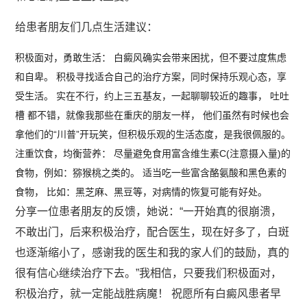
给患者朋友们几点生活建议：
积极面对，勇敢生活： 白癜风确实会带来困扰，但不要过度焦虑
和自卑。 积极寻找适合自己的治疗方案，同时保持乐观心态，享
受生活。 实在不行，约上三五基友，一起聊聊较近的趣事， 吐吐
槽 都不错，就像我那些在重庆的朋友一样， 他们虽然有时候也会
拿他们的“川普”开玩笑，但积极乐观的生活态度，是我很佩服的。
注重饮食，均衡营养： 尽量避免食用富含维生素C(注意摄入量)的
食物，例如：猕猴桃之类的。 适当吃一些富含酪氨酸和黑色素的
食物， 比如：黑芝麻、黑豆等，对病情的恢复可能有好处。
分享一位患者朋友的反馈，她说：“一开始真的很崩溃，
不敢出门，后来积极治疗，配合医生，现在好多了，白斑
也逐渐缩小了，感谢我的医生和我的家人们的鼓励，真的
很有信心继续治疗下去。”我相信，只要我们积极面对，
积极治疗，就一定能战胜病魔！ 祝愿所有白癜风患者早