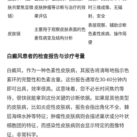
肤共聚焦显微
皮肤肿瘤等诊断与治疗的效
时三维成像、无辐
镜）
果评估
射、安全
表层观察、辅助诊断
主要用于观察皮肤表面的色
皮肤镜
色素性疾病、操作简
素性病变及结构分析
便
白癜风患者的检查报告与诊疗考量
白癜风，作为一种色素性皮肤病，其报告将清晰地指示色
素环的完整性和色素含量。这份报告通常在30-60分钟内
即可出具，效率很高。这意味着，您不必长时间焦灼等
待，很快就能拿到这份关键的诊断依据。如果是其他类型
的皮肤病，比如炎症性皮肤病，报告会指出角化不全、棘
层海绵水肿等特征；肿瘤性皮肤病则会描述巢状或分叶状
细胞团的特征，而感染性皮肤病则会显示特定的图像特
征，非常科学。