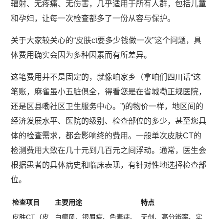
辐射、无疼痛、无伤害，几乎适用于所有人群，包括儿童
和孕妇，让每一次检查都多了一份从容与保护。
关于大家较关心的“皮肤ct要多少钱做一次”这个问题，具
体费用确实会因为多种因素而有所差异。
这笔费用并不是固定的，就像咱家乡（拿咱们四川话“这
笔账，麻雀虽小五脏俱全，得看您是在省城嘞正规医院，
还是区县嘞社区卫生服务中心。”)的物价一样，地区间的
经济发展水平、医院的级别、检查部位的多少，甚至您具
体的检查需求，都会影响终的费用。一般单次皮肤CT的
检测费用大致在几十元到几百元之间浮动。通常，医生会
根据患者的具体病史和临床表现，有针对性地选择检查部
位。
检查项目
主要用途
特点
皮肤CT（皮
白癜风、银屑病、色素痣、
无创、高分辨率、实