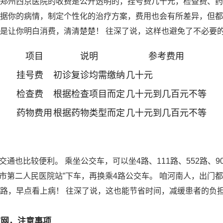
 郑州西京医院的收费是公开透明的，挂号费几十元，检查费、
根据你的病情，制定个性化的治疗方案，费用也会有所差异，但都
就是让你明白消费，清清楚楚！ 往深了说，这样也避免了不必要
项目
说明
参考费用
挂号费
初诊复诊均需缴纳
几十元
检查费
根据检查项目而定
几十元到几百元不等
药物费用
根据药物类型而定
几十元到几百元不等
通也比较便利。 乘坐公交车，可以坐4路、111路、552路、90
“市第二人民医院站”下车，再换乘4路公交车。 咱河南人，出
枉路，早点看上病！ 往深了说，这也能节省时间，减缓患者的负
官网，注意事项