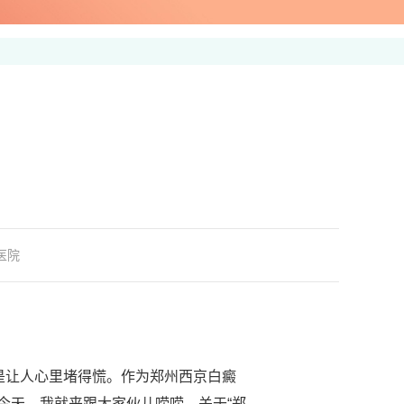
网
医院
是让人心里堵得慌。作为郑州西京白癜
今天，我就来跟大家伙儿唠唠，关于“郑