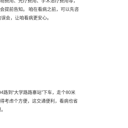
药物费用、光疗费用、手术治疗费用等，
会提前告知。 咱在看病之前，可以先咨
的误会，让咱看病更安心。
4路到“大学路路寨站”下车，走个80米
门都得考虑个方便，这交通便利，看病也省
担。