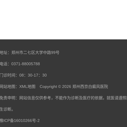
地址：郑州市二七区大学中路99号
电话：0371-88005788
门诊时间：08：30-17：30
网站地图：
XML地图
Copyright © 2026
郑州西京白癜风医院
免责申明：网站信息仅供参考，不能作为诊断及医疗的依据，就医请遵照
生诊断。
豫ICP备16010266号-2