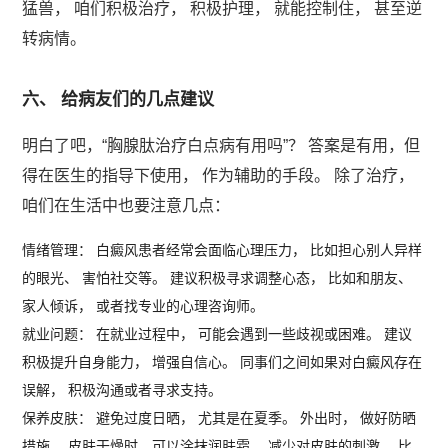
猛兽， 咱们积极治疗， 积极护理， 就能控制住， 甚至逆
转病情。
六、 给病友们的几点建议
明白了吧，“胸腺肽治疗白点病有用吗”？ 答案是有用，但
得在医生的指导下使用， 作为辅助的手段。 除了治疗，
咱们在生活中也要注意几点：
情绪管理： 白癜风患者经常会面临心理压力， 比如担心别人异样
的眼光、 害怕社交等。 建议积极寻求调整心态， 比如和朋友、
家人倾诉， 或者找专业的心理咨询师。
就业问题： 在就业过程中， 可能会遇到一些歧视或困难。 建议
积极提升自身能力， 增强自信心。 同事们之间如果对白癜风存在
误解， 积极沟通或者寻求支持。
保养皮肤： 避免过度日晒， 尤其是在夏季。 外出时， 做好防晒
措施。 皮肤干燥时，可以涂抹润肤霜。 减少对皮肤的刺激， 比