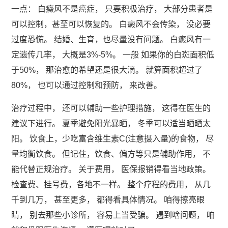
一点： 白癜风不是癌症， 只要积极治疗， 大部分患者是
可以控制，甚至可以恢复的。 白癜风不会传染， 没必要
过度恐慌。 结婚、生育，也尽量没有问题。 白癜风有一
定遗传几率， 大概是3%-5%。 一般 如果你的白斑面积低
于50%， 那治愈的希望还是很大滴。 就算面积超过了
80%， 也可以通过控制和预防， 来改善。
治疗过程中， 还可以辅助一些护理措施， 这得在医生的
建议下进行。 夏季避免阳光暴晒， 冬季可以适当晒晒太
阳。 饮食上，少吃富含维生素C(注意摄入量)的食物， 尽
量均衡饮食。 但记住，饮食、偏方等只是辅助作用， 不
能代替正规治疗。 关于费用， 医保报销得看当地政策。
检查费、挂号费，各地不一样。 整个疗程的费用， 从几
千到几万， 甚至更多， 都得看具体情况。 咱得擦亮眼
睛， 别去那些小诊所， 容易上当受骗。 遇到啥问题， 咱