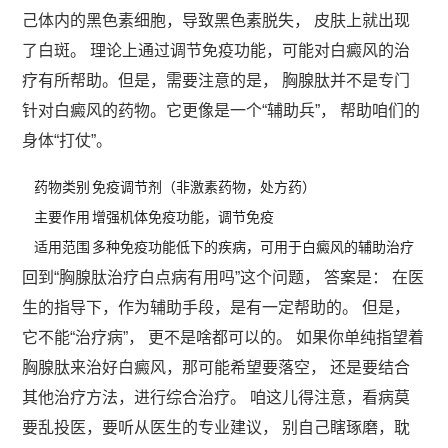
己体内的黑色素细胞，导致黑色素脱失， 皮肤上就出现
了白斑。 理论上通过调节免疫功能，可能对白癜风的治
疗有所帮助。但是，需要注意的是， 胸腺肽并不是专门
针对白癜风的药物。它更像是一个“辅助兵”， 帮助咱们的
身体“打仗”。
药物类别
免疫调节剂（非激素药物，处方药）
主要作用
增强机体免疫功能，调节免疫
适用范围
多种免疫功能低下的疾病，可用于白癜风的辅助治疗
回到“胸腺肽治疗白点病有用吗”这个问题， 答案是： 在医
生的指导下，作为辅助手段，是有一定帮助的。 但是，
它不能“治疗病”， 更不是啥都可以的。 如果你单纯指望着
胸腺肽来治好白癜风，那可能希望要落空， 还是要结合
其他治疗方法，进行综合治疗。 咱这儿得注意，看病莫
要乱投医，要听从医生的专业建议， 别自己瞎琢磨，耽