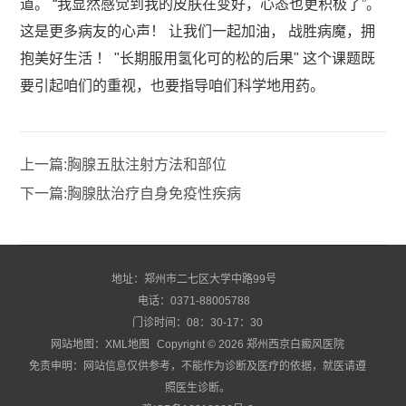
道。 “我显然感觉到我的皮肤在变好，心态也更积极了”。
这是更多病友的心声！ 让我们一起加油， 战胜病魔，拥
抱美好生活 ！ "长期服用氢化可的松的后果" 这个课题既
要引起咱们的重视，也要指导咱们科学地用药。
上一篇:
胸腺五肽注射方法和部位
下一篇:
胸腺肽治疗自身免疫性疾病
地址：郑州市二七区大学中路99号
电话：0371-88005788
门诊时间：08：30-17：30
网站地图：
XML地图
Copyright © 2026
郑州西京白癜风医院
免责申明：网站信息仅供参考，不能作为诊断及医疗的依据，就医请遵
照医生诊断。