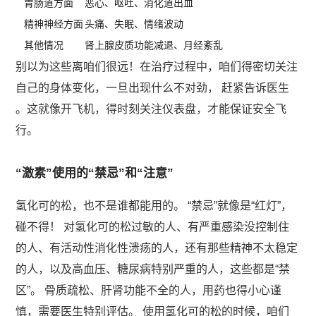
胃肠道方面
恶心、呕吐、消化道出血
精神神经方面
头痛、失眠、情绪波动
其他情况
肾上腺皮质功能减退、月经紊乱
别以为这些离咱们很远！在治疗过程中，咱们得密切关注
自己的身体变化，一旦出现什么不对劲， 赶紧告诉医生
。这就像开飞机，得时刻关注仪表盘，才能保证安全飞
行。
“激素”使用的“禁忌”和“注意”
氢化可的松，也不是谁都能用的。 “禁忌”就像是“红灯”，
碰不得！ 对氢化可的松过敏的人、有严重感染没控制住
的人、有活动性消化性溃疡的人，还有那些精神不太稳定
的人，以及高血压、糖尿病特别严重的人，这些都是“禁
区”。 骨质疏松、肝肾功能不全的人，用药也得小心谨
慎，需要医生特别评估。 使用氢化可的松的时候，咱们