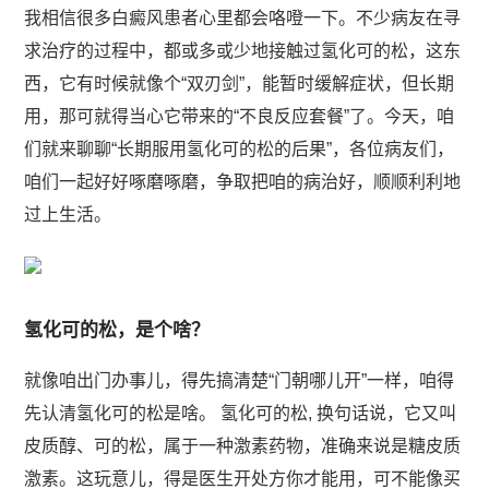
我相信很多白癜风患者心里都会咯噔一下。不少病友在寻
求治疗的过程中，都或多或少地接触过氢化可的松，这东
西，它有时候就像个“双刃剑”，能暂时缓解症状，但长期
用，那可就得当心它带来的“不良反应套餐”了。今天，咱
们就来聊聊“长期服用氢化可的松的后果”，各位病友们，
咱们一起好好啄磨啄磨，争取把咱的病治好，顺顺利利地
过上生活。
氢化可的松，是个啥？
就像咱出门办事儿，得先搞清楚“门朝哪儿开”一样，咱得
先认清氢化可的松是啥。 氢化可的松, 换句话说，它又叫
皮质醇、可的松，属于一种激素药物，准确来说是糖皮质
激素。这玩意儿，得是医生开处方你才能用，可不能像买