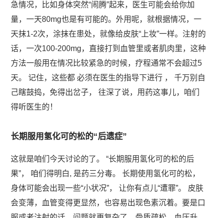
急情况，比如身体突然“闹腾”起来，医生可能会给你加
量，一天80mg也是有可能的。外用呢，就根据情况，一
天抹1-2次，涂抹在患处，就像给皮肤“上妆”一样。注射的
话，一次100-200mg，直接打到血管里或者肌肉里，这种
方法一般用在情况比较紧急的时候，疗程通常不会超过5
天。 记住，这些都 必须在医生的指导下进行 ， 千万别自
己瞎鼓捣，免得出岔子， 往深了说，用药这事儿，咱们
得听医生的！
长期服用氢化可的松的“后遗症”
这就是咱们今天讨论的了。 “长期服用氢化可的松的后
果”， 咱们得明白, 是药三分毒。 长期使用氢化可的松，
身体可能会出现一些“小状况”， 让你有点儿“遭罪”。 皮肤
会变薄，血管变得更显然，也容易出现色素沉着。要是口
服或者注射的话，问题就更复杂了，骨质疏松、血压升