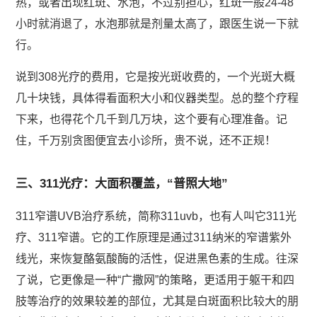
热，或者出现红斑、水泡，不过别担心，红斑一般24-48
小时就消退了，水泡那就是剂量太高了，跟医生说一下就
行。
说到308光疗的费用，它是按光斑收费的，一个光斑大概
几十块钱，具体得看面积大小和仪器类型。总的整个疗程
下来，也得花个几千到几万块，这个要有心理准备。记
住，千万别贪图便宜去小诊所，贵不说，还不正规！
三、311光疗：大面积覆盖，“普照大地”
311窄谱UVB治疗系统，简称311uvb，也有人叫它311光
疗、311窄谱。它的工作原理是通过311纳米的窄谱紫外
线光，来恢复酪氨酸酶的活性，促进黑色素的生成。往深
了说，它更像是一种“广撒网”的策略，更适用于躯干和四
肢等治疗的效果较差的部位，尤其是白斑面积比较大的朋