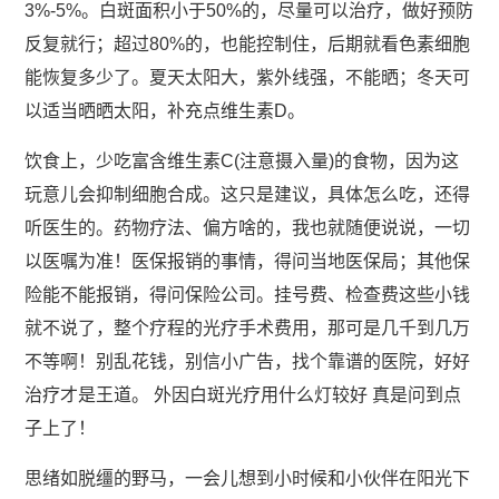
3%-5%。白斑面积小于50%的，尽量可以治疗，做好预防
反复就行；超过80%的，也能控制住，后期就看色素细胞
能恢复多少了。夏天太阳大，紫外线强，不能晒；冬天可
以适当晒晒太阳，补充点维生素D。
饮食上，少吃富含维生素C(注意摄入量)的食物，因为这
玩意儿会抑制细胞合成。这只是建议，具体怎么吃，还得
听医生的。药物疗法、偏方啥的，我也就随便说说，一切
以医嘱为准！医保报销的事情，得问当地医保局；其他保
险能不能报销，得问保险公司。挂号费、检查费这些小钱
就不说了，整个疗程的光疗手术费用，那可是几千到几万
不等啊！别乱花钱，别信小广告，找个靠谱的医院，好好
治疗才是王道。 外因白斑光疗用什么灯较好 真是问到点
子上了！
思绪如脱缰的野马，一会儿想到小时候和小伙伴在阳光下