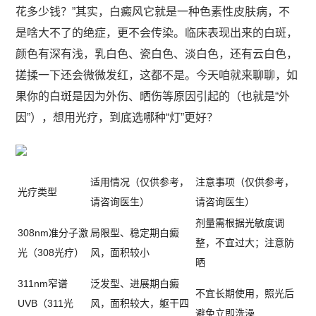
花多少钱？”其实，白癜风它就是一种色素性皮肤病，不
是啥大不了的绝症，更不会传染。临床表现出来的白斑，
颜色有深有浅，乳白色、瓷白色、淡白色，还有云白色，
搓揉一下还会微微发红，这都不是。今天咱就来聊聊，如
果你的白斑是因为外伤、晒伤等原因引起的（也就是“外
因”），想用光疗，到底选哪种“灯”更好？
适用情况（仅供参考，
注意事项（仅供参考，
光疗类型
请咨询医生）
请咨询医生）
剂量需根据光敏度调
308nm准分子激
局限型、稳定期白癜
整，不宜过大；注意防
光（308光疗）
风，面积较小
晒
311nm窄谱
泛发型、进展期白癜
不宜长期使用，照光后
UVB（311光
风，面积较大，躯干四
避免立即洗澡