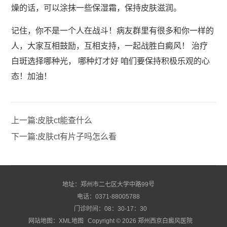
燥的话，可以涂抹一些保湿霜，保持皮肤滋润。
记住，你不是一个人在战斗！病友群里有很多和你一样的
人，大家互相鼓励，互相支持，一起战胜白癜风！ 治疗
白斑选择哪种光， 哪种灯才好 咱们要保持积极乐观的心
态！加油！
上一篇:
皮肤ct能查什么
下一篇:
皮肤ct有片子吗怎么看
地址：郑州市二七区大学中路99号
电话：0371-88005788
门诊时间：08：30-17：30
网站地图：
XML地图
Copyright © 2026
郑州西京白癜风医院