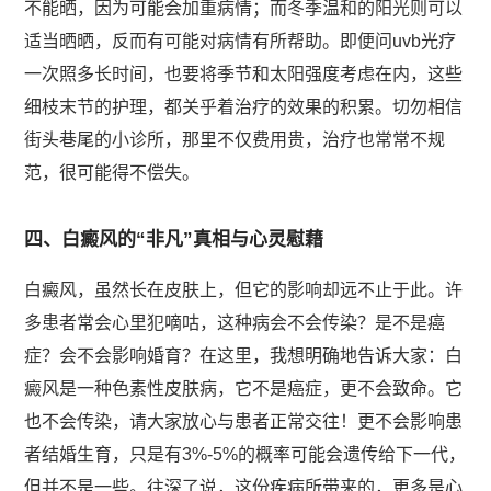
不能晒，因为可能会加重病情；而冬季温和的阳光则可以
适当晒晒，反而有可能对病情有所帮助。即便问uvb光疗
一次照多长时间，也要将季节和太阳强度考虑在内，这些
细枝末节的护理，都关乎着治疗的效果的积累。切勿相信
街头巷尾的小诊所，那里不仅费用贵，治疗也常常不规
范，很可能得不偿失。
四、白癜风的“非凡”真相与心灵慰藉
白癜风，虽然长在皮肤上，但它的影响却远不止于此。许
多患者常会心里犯嘀咕，这种病会不会传染？是不是癌
症？会不会影响婚育？在这里，我想明确地告诉大家：白
癜风是一种色素性皮肤病，它不是癌症，更不会致命。它
也不会传染，请大家放心与患者正常交往！更不会影响患
者结婚生育，只是有3%-5%的概率可能会遗传给下一代，
但并不是一些。往深了说，这份疾病所带来的，更多是心