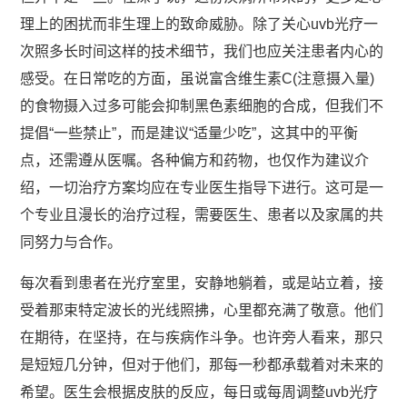
理上的困扰而非生理上的致命威胁。除了关心uvb光疗一
次照多长时间这样的技术细节，我们也应关注患者内心的
感受。在日常吃的方面，虽说富含维生素C(注意摄入量)
的食物摄入过多可能会抑制黑色素细胞的合成，但我们不
提倡“一些禁止”，而是建议“适量少吃”，这其中的平衡
点，还需遵从医嘱。各种偏方和药物，也仅作为建议介
绍，一切治疗方案均应在专业医生指导下进行。这可是一
个专业且漫长的治疗过程，需要医生、患者以及家属的共
同努力与合作。
每次看到患者在光疗室里，安静地躺着，或是站立着，接
受着那束特定波长的光线照拂，心里都充满了敬意。他们
在期待，在坚持，在与疾病作斗争。也许旁人看来，那只
是短短几分钟，但对于他们，那每一秒都承载着对未来的
希望。医生会根据皮肤的反应，每日或每周调整uvb光疗