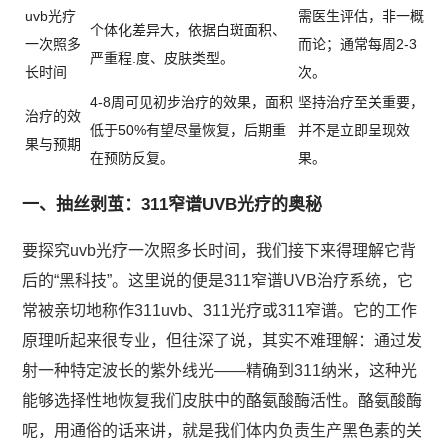
uvb光疗
需医生评估，非一概
个体化差异大，依据白斑面积、
一次照多
而论；通常每周2-3
严重程.度、皮肤类型。
长时间
次。
4-8周可见初步治疗的效果，面积
坚持治疗至关重要，
治疗的效
低于50%有望尽量恢复，后期重
并不是立即呈现效
果与预期
在预防反复。
果。
一、抽丝剥茧：311窄谱UVB光疗的奥秘
要探究uvb光疗一次照多长时间，我们接下来得理解它背
后的“黑科技”。这里说的便是311窄谱UVB治疗系统，它
常被亲切地称作311uvb、311光疗或311窄谱。它的工作
原理听起来很专业，但往深了说，其实不难理解：通过发
射一种特定波长的紫外线光——精确到311纳米，这种光
能够选择性地恢复我们皮肤中的酪氨酸酶活性。酪氨酸酶
呢，用通俗的话来讲，就是我们体内负责生产黑色素的关