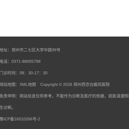
地址：郑州市二七区大学中路99号
电话：0371-88005788
门诊时间：08：30-17：30
网站地图：
XML地图
Copyright © 2026
郑州西京白癜风医院
免责申明：网站信息仅供参考，不能作为诊断及医疗的依据，就医请遵照
生诊断。
豫ICP备16010266号-2