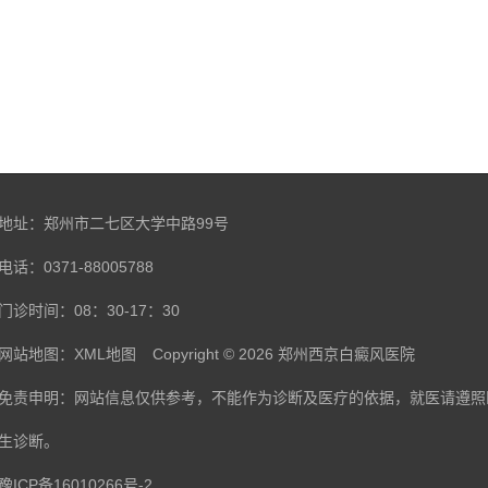
地址：郑州市二七区大学中路99号
电话：0371-88005788
门诊时间：08：30-17：30
网站地图：
XML地图
Copyright © 2026
郑州西京白癜风医院
免责申明：网站信息仅供参考，不能作为诊断及医疗的依据，就医请遵照
生诊断。
豫ICP备16010266号-2